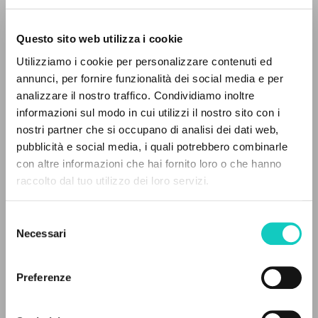
Questo sito web utilizza i cookie
Giussani Luigi
Autor
Utilizziamo i cookie per personalizzare contenuti ed
annunci, per fornire funzionalità dei social media e per
Italiano
EL PROYECTO
analizzare il nostro traffico. Condividiamo inoltre
Il Sabato
1989
informazioni sul modo in cui utilizzi il nostro sito con i
Este portal recoge y pone a disposición de los
Páginas: 1
nostri partner che si occupano di analisi dei dati web,
usuarios los textos de Luigi Giussani: casi 5000
pubblicità e social media, i quali potrebbero combinarle
voces bibliográficas, textos íntegros en 5
con altre informazioni che hai fornito loro o che hanno
idiomas y líneas temáticas.
raccolto dal tuo utilizzo dei loro servizi.
ÚLTIMA ACTUALIZACIÓN
05/03/2025
Selezione
NAVEGA
Necessari
del
consenso
Búsqueda avanzada »
FULL TEXT
Il PerCorso
Preferenze
Contactos
HISTORIAL DE LAS EDICIONES
Iniciar sesión