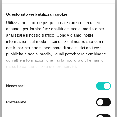
Questo sito web utilizza i cookie
BÚSQUEDA AVANZADA »
Utilizziamo i cookie per personalizzare contenuti ed
A
Z
annunci, per fornire funzionalità dei social media e per
analizzare il nostro traffico. Condividiamo inoltre
0
DOCUMENTOS ENCONTRADOS
informazioni sul modo in cui utilizzi il nostro sito con i
Giussani Luigi
Autor
nostri partner che si occupano di analisi dei dati web,
Kobal Vinko
Traductor
pubblicità e social media, i quali potrebbero combinarle
con altre informazioni che hai fornito loro o che hanno
Vinko Kobal
raccolto dal tuo utilizzo dei loro servizi.
Esloveno
RESULTADOS SUCESIVOS
1992
Páginas: 240
Selezione
Necessari
del
consenso
Preferenze
ÚLTIMA ACTUALIZACIÓN
01/02/2021