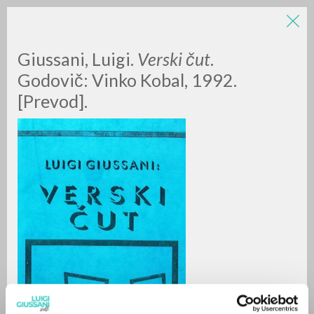
LUIGI
Giussani, Luigi.
Verski čut
.
Godovič: Vinko Kobal, 1992.
[Prevod].
GIUSSANI
scritti