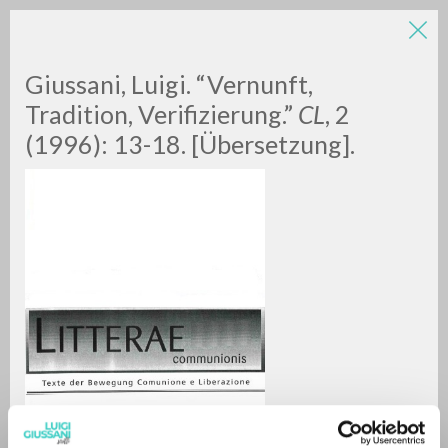
Giussani, Luigi. “Vernunft,
Tradition, Verifizierung.”
CL
, 2
(1996): 13-18. [Übersetzung].
BÚSQUEDA AVANZADA »
A
Z
0
DOCUMENTOS ENCONTRADOS
RESULTADOS SUCESIVOS