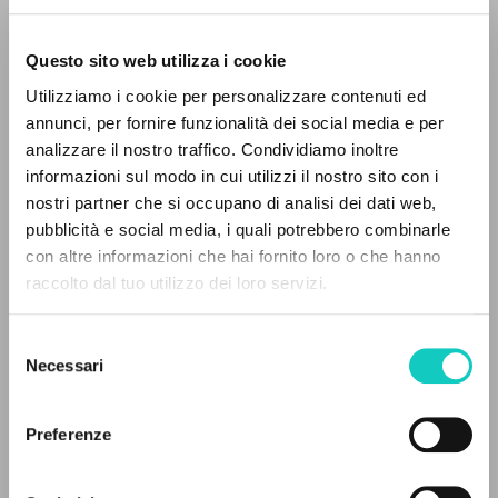
Questo sito web utilizza i cookie
Utilizziamo i cookie per personalizzare contenuti ed
annunci, per fornire funzionalità dei social media e per
Giussani Luigi
Autor
analizzare il nostro traffico. Condividiamo inoltre
informazioni sul modo in cui utilizzi il nostro sito con i
Alemán
CL
nostri partner che si occupano di analisi dei dati web,
1996
pubblicità e social media, i quali potrebbero combinarle
Páginas: 6
EL PROYECTO
con altre informazioni che hai fornito loro o che hanno
raccolto dal tuo utilizzo dei loro servizi.
Este portal recoge y pone a disposición de los
usuarios los textos de Luigi Giussani: casi 5000
Selezione
ÚLTIMA ACTUALIZACIÓN
voces bibliográficas, textos íntegros en 5
16/06/2021
Necessari
del
idiomas y líneas temáticas.
consenso
Preferenze
NAVEGA
LEE EL FULL TEXT EN LA EDICIÓN
DISPONIBLE