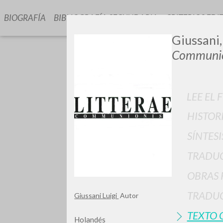
BIOGRAFÍA
BIBLIOGRAFÍA SECUNDARIA
CRITERIOS EDI
Giussani,
Communio
LEE EL 
HISTOR
¿Quiere
SÍNTESI
TRADU
OBRAS 
TIPOLOGÍA
TRADUC
Giussani Luigi
Autor
TEXTO 
Holandés