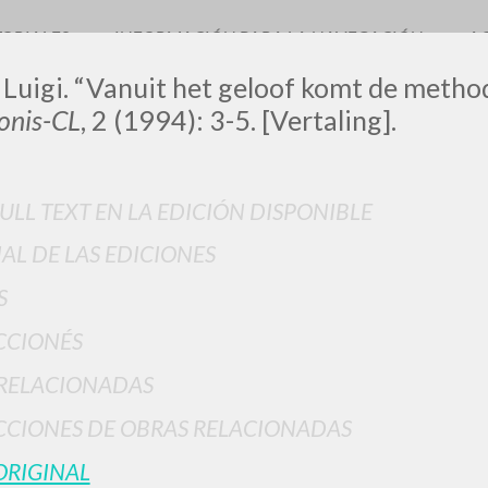
TORIALES
INFORMACIÓN PARA LA NAVEGACIÓN
A
 Luigi. “Vanuit het geloof komt de metho
nis-CL
, 2 (1994): 3-5. [Vertaling].
FULL TEXT EN LA EDICIÓN DISPONIBLE
IAL DE LAS EDICIONES
BÚSQUEDA AVANZ
s resultados aún más precisos? Utilizar el
S
0
DOCUMENTOS ENCONTRADOS
CCIONÉS
Ver detalles por tipo
RELACIONADAS
IDIOMA
AUTOR
AÑO
ACTI
CIONES DE OBRAS RELACIONADAS
ORIGINAL