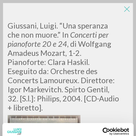
Giussani, Luigi. “Una speranza
che non muore.” In
Concerti per
pianoforte 20 e 24
, di
Wolfgang
Amadeus Mozart, 1-2.
A
Z
Pianoforte: Clara Haskil.
Eseguito da: Orchestre des
0
DOCUMENTOS ENCONTRADOS
Concerts Lamoureux. Direttore:
Igor Markevitch. Spirto Gentil,
32. [S.l.]: Philips, 2004. [CD-Audio
RESULTADOS SUCESIVOS
+ libretto].