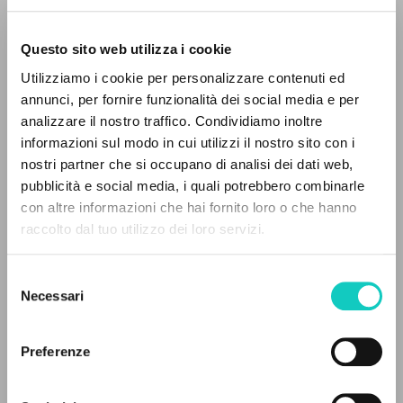
Questo sito web utilizza i cookie
Utilizziamo i cookie per personalizzare contenuti ed
annunci, per fornire funzionalità dei social media e per
EL PROYECTO
analizzare il nostro traffico. Condividiamo inoltre
informazioni sul modo in cui utilizzi il nostro sito con i
Este portal recoge y pone a disposición de los
nostri partner che si occupano di analisi dei dati web,
usuarios los textos de Luigi Giussani: casi 5000
pubblicità e social media, i quali potrebbero combinarle
Giussani Luigi
Autor
voces bibliográficas, textos íntegros en 5
con altre informazioni che hai fornito loro o che hanno
Mozart Wolfgang Amadeus
Compositor
idiomas y líneas temáticas.
raccolto dal tuo utilizzo dei loro servizi.
PHILIPS
Italiano
Selezione
NAVEGA
2004
Necessari
del
Páginas: 2
consenso
Búsqueda avanzada »
Il PerCorso
Preferenze
Contactos
Iniciar sesión
ÚLTIMA ACTUALIZACIÓN