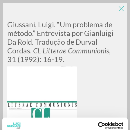
LUIGI
Giussani, Luigi. “Um problema de
método.” Entrevista por Gianluigi
Da Rold. Tradução de Durval
GIUSSANI
Cordas.
CL-Litterae Communionis
,
31 (1992): 16-19.
scritti