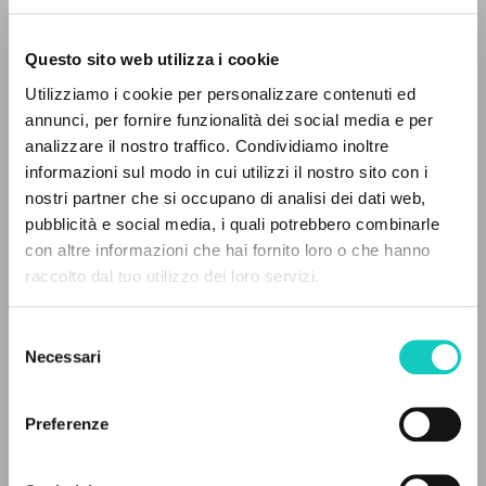
Questo sito web utilizza i cookie
Giussani Luigi
Autor
Utilizziamo i cookie per personalizzare contenuti ed
annunci, per fornire funzionalità dei social media e per
Inglés
analizzare il nostro traffico. Condividiamo inoltre
30 Days
1999
informazioni sul modo in cui utilizzi il nostro sito con i
Páginas: 16
nostri partner che si occupano di analisi dei dati web,
pubblicità e social media, i quali potrebbero combinarle
EL PROYECTO
con altre informazioni che hai fornito loro o che hanno
raccolto dal tuo utilizzo dei loro servizi.
Este portal recoge y pone a disposición de los
ÚLTIMA ACTUALIZACIÓN
21/01/2020
usuarios los textos de Luigi Giussani: casi 5000
Selezione
voces bibliográficas, textos íntegros en 5
Necessari
del
idiomas y líneas temáticas.
consenso
FULL TEXT
Preferenze
NAVEGA
HISTORIAL DE LAS EDICIONES