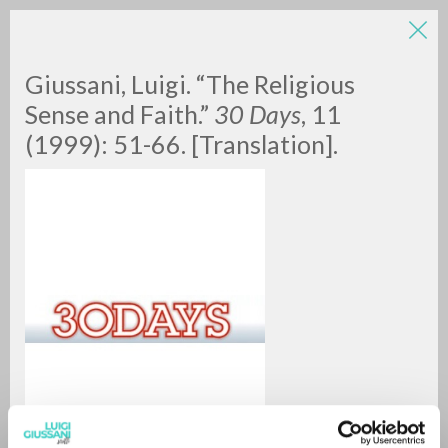
Giussani, Luigi. “The Religious
Sense and Faith.”
30 Days
, 11
(1999): 51-66. [Translation].
BÚSQUEDA AVANZADA »
A
Z
0
DOCUMENTOS ENCONTRADOS
RESULTADOS SUCESIVOS