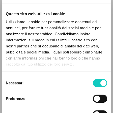
Questo sito web utilizza i cookie
Utilizziamo i cookie per personalizzare contenuti ed
annunci, per fornire funzionalità dei social media e per
analizzare il nostro traffico. Condividiamo inoltre
informazioni sul modo in cui utilizzi il nostro sito con i
Giussani Luigi
Autor
nostri partner che si occupano di analisi dei dati web,
Macharski Franciszek
Autor
pubblicità e social media, i quali potrebbero combinarle
EL PROYECTO
con altre informazioni che hai fornito loro o che hanno
Biblioteka „Niedzieli”
raccolto dal tuo utilizzo dei loro servizi.
Polaco
Este portal recoge y pone a disposición de los
1997
usuarios los textos de Luigi Giussani: casi 5000
Páginas: 3
Selezione
voces bibliográficas, textos íntegros en 5
Necessari
del
idiomas y líneas temáticas.
consenso
ÚLTIMA ACTUALIZACIÓN
Preferenze
17/02/2022
NAVEGA