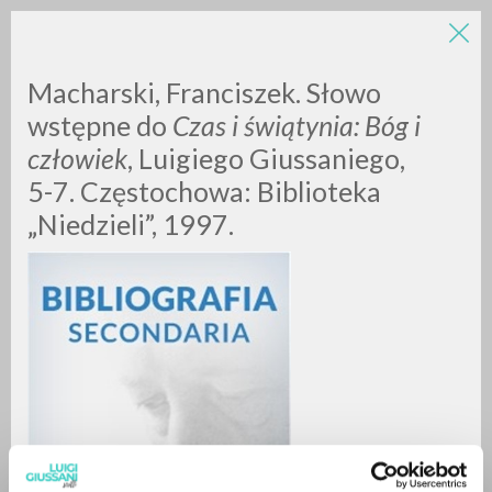
Macharski, Franciszek. Słowo
wstępne do
Czas i świątynia: Bóg i
człowiek
, Luigiego Giussaniego,
5-7. Częstochowa: Biblioteka
„Niedzieli”, 1997.
BÚSQUEDA AVANZADA »
A
Z
0
DOCUMENTOS ENCONTRADOS
RESULTADOS SUCESIVOS