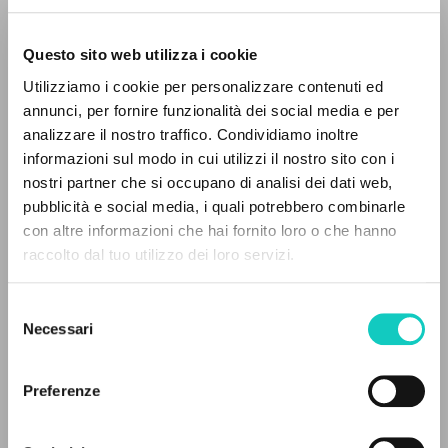
Questo sito web utilizza i cookie
Utilizziamo i cookie per personalizzare contenuti ed
annunci, per fornire funzionalità dei social media e per
EL PROYECTO
analizzare il nostro traffico. Condividiamo inoltre
informazioni sul modo in cui utilizzi il nostro sito con i
Este portal recoge y pone a disposición de los
nostri partner che si occupano di analisi dei dati web,
usuarios los textos de Luigi Giussani: casi 5000
pubblicità e social media, i quali potrebbero combinarle
voces bibliográficas, textos íntegros en 5
con altre informazioni che hai fornito loro o che hanno
idiomas y líneas temáticas.
raccolto dal tuo utilizzo dei loro servizi.
Giussani Luigi
Autor
Janún Mariana
Traductor
Selezione
Sisto Martín H.
Revisor
NAVEGA
Necessari
del
consenso
Búsqueda avanzada »
El hilo rojo Universitarios Argentinos
Il PerCorso
Español
Preferenze
Contactos
1993
Iniciar sesión
Páginas: 16