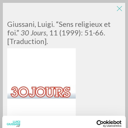
Giussani, Luigi. “Sens religieux et
foi.”
30 Jours
, 11 (1999): 51-66.
[Traduction].
BÚSQUEDA AVANZADA »
A
Z
0
DOCUMENTOS ENCONTRADOS
RESULTADOS SUCESIVOS