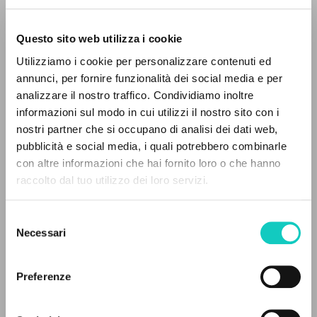
Questo sito web utilizza i cookie
Giussani Luigi
Autor
Utilizziamo i cookie per personalizzare contenuti ed
annunci, per fornire funzionalità dei social media e per
Francés
analizzare il nostro traffico. Condividiamo inoltre
30 Jours
1999
informazioni sul modo in cui utilizzi il nostro sito con i
Páginas: 16
nostri partner che si occupano di analisi dei dati web,
pubblicità e social media, i quali potrebbero combinarle
EL PROYECTO
con altre informazioni che hai fornito loro o che hanno
raccolto dal tuo utilizzo dei loro servizi.
Este portal recoge y pone a disposición de los
ÚLTIMA ACTUALIZACIÓN
05/03/2020
usuarios los textos de Luigi Giussani: casi 5000
Selezione
voces bibliográficas, textos íntegros en 5
Necessari
del
idiomas y líneas temáticas.
consenso
LEE EL FULL TEXT EN LA EDICIÓN
Preferenze
DISPONIBLE
NAVEGA
HISTORIAL DE LAS EDICIONES