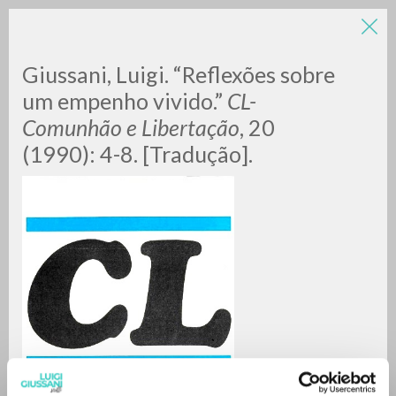
LUIGI
Giussani, Luigi. “Reflexões sobre
um empenho vivido.”
CL-
Comunhão e Libertação
, 20
GIUSSANI
(1990): 4-8. [Tradução].
scritti