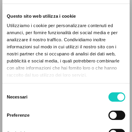
Questo sito web utilizza i cookie
BÚSQUEDA AVANZADA »
Utilizziamo i cookie per personalizzare contenuti ed
A
Z
annunci, per fornire funzionalità dei social media e per
analizzare il nostro traffico. Condividiamo inoltre
Giussani Luigi
Autor
0
DOCUMENTOS ENCONTRADOS
informazioni sul modo in cui utilizzi il nostro sito con i
nostri partner che si occupano di analisi dei dati web,
Portoghese BR
pubblicità e social media, i quali potrebbero combinarle
CL-Comunhão e Libertação
con altre informazioni che hai fornito loro o che hanno
1990
Páginas: 5
raccolto dal tuo utilizzo dei loro servizi.
RESULTADOS SUCESIVOS
Selezione
Necessari
del
ÚLTIMA ACTUALIZACIÓN
consenso
01/08/2024
Preferenze