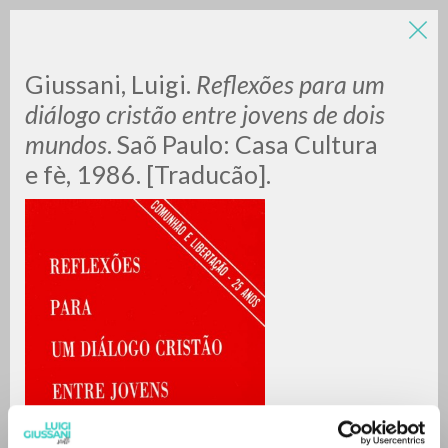
Giussani, Luigi.
Reflexões para um
diálogo cristão entre jovens de dois
mundos
. Saõ Paulo: Casa Cultura
e fè, 1986. [Traducão].
A
Z
0
DOCUMENTOS ENCONTRADOS
RESULTADOS SUCESIVOS