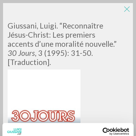
Giussani, Luigi. “Reconnaître
Jésus-Christ: Les premiers
accents d’une moralité nouvelle.”
30 Jours
, 3 (1995): 31-50.
[Traduction].
BÚSQUEDA AVANZADA »
A
Z
0
DOCUMENTOS ENCONTRADOS
RESULTADOS SUCESIVOS