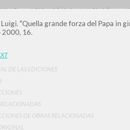
TORIALES
INFORMACIÓN PARA LA NAVEGACIÓN
A
 Luigi. “Quella grande forza del Papa in g
 2000, 16.
LUIGI
EXT
IAL DE LAS EDICIONES
SSANI
S
CCIONÉS
scritti
RELACIONADAS
CIONES DE OBRAS RELACIONADAS
ORIGINAL