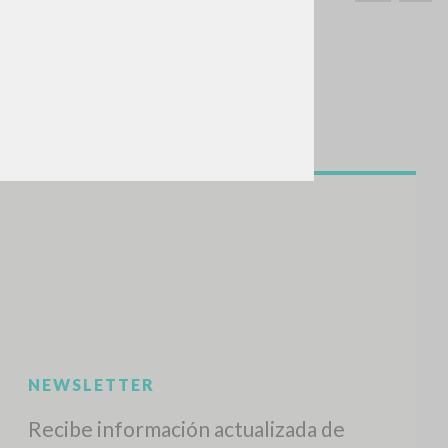
BUSCA
Frase exacta
ADA »
VIDADES RECIENTES
A
Z