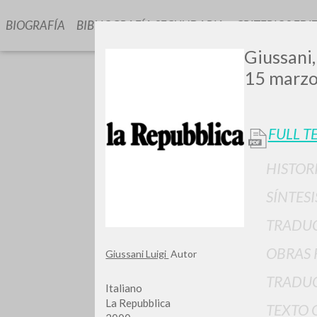
BIOGRAFÍA
BIBLIOGRAFÍA SECUNDARIA
CRITERIOS EDI
Giussani,
15 marzo
FULL T
HISTOR
GIU
SÍNTESI
TRADU
OBRAS 
Giussani Luigi
Autor
TRADUC
Italiano
La Repubblica
TEXTO 