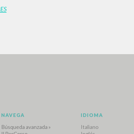
ES
BÚSQUEDA AVANZ
s resultados aún más precisos? Utilizar el
0
DOCUMENTOS ENCONTRADOS
Ver detalles por tipo
IDIOMA
AUTOR
AÑO
ACTI