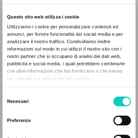
Questo sito web utilizza i cookie
BÚSQUEDA AVANZADA »
Utilizziamo i cookie per personalizzare contenuti ed
A
Z
annunci, per fornire funzionalità dei social media e per
analizzare il nostro traffico. Condividiamo inoltre
0
DOCUMENTOS ENCONTRADOS
informazioni sul modo in cui utilizzi il nostro sito con i
Cordas Durval
Traductor
nostri partner che si occupano di analisi dei dati web,
Giussani Luigi
Autor
pubblicità e social media, i quali potrebbero combinarle
con altre informazioni che hai fornito loro o che hanno
Portoghese BR
raccolto dal tuo utilizzo dei loro servizi.
RESULTADOS SUCESIVOS
Litterae Communionis-Passos
2001
Páginas: 1
Selezione
Necessari
del
consenso
Preferenze
ÚLTIMA ACTUALIZACIÓN
23/07/2024