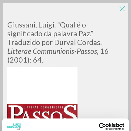
LUIGI
Giussani, Luigi. “Qual é o
significado da palavra Paz.”
Traduzido por Durval Cordas.
GIUSSANI
Litterae Communionis-Passos
, 16
(2001): 64.
scritti