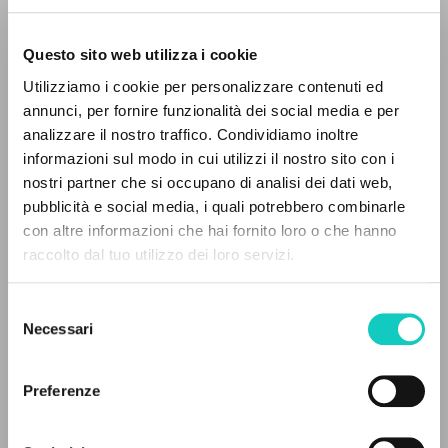
Questo sito web utilizza i cookie
Utilizziamo i cookie per personalizzare contenuti ed
annunci, per fornire funzionalità dei social media e per
analizzare il nostro traffico. Condividiamo inoltre
Giussani Luigi
Autor
informazioni sul modo in cui utilizzi il nostro sito con i
nostri partner che si occupano di analisi dei dati web,
Italiano
pubblicità e social media, i quali potrebbero combinarle
Communio: Rivista Internazionale di Teologia e Cultura
EL PROYECTO
con altre informazioni che hai fornito loro o che hanno
1999
raccolto dal tuo utilizzo dei loro servizi.
Páginas: 3
Este portal recoge y pone a disposición de los
usuarios los textos de Luigi Giussani: casi 5000
Selezione
voces bibliográficas, textos íntegros en 5
Necessari
del
idiomas y líneas temáticas.
ÚLTIMA ACTUALIZACIÓN
consenso
12/05/2020
Preferenze
NAVEGA