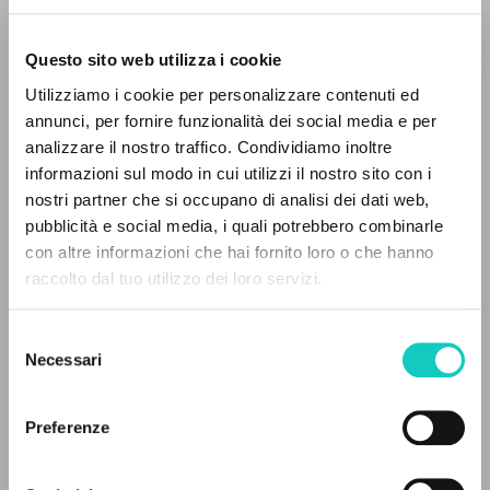
Questo sito web utilizza i cookie
Utilizziamo i cookie per personalizzare contenuti ed
annunci, per fornire funzionalità dei social media e per
EL PROYECTO
analizzare il nostro traffico. Condividiamo inoltre
informazioni sul modo in cui utilizzi il nostro sito con i
Este portal recoge y pone a disposición de los
nostri partner che si occupano di analisi dei dati web,
usuarios los textos de Luigi Giussani: casi 5000
pubblicità e social media, i quali potrebbero combinarle
voces bibliográficas, textos íntegros en 5
con altre informazioni che hai fornito loro o che hanno
idiomas y líneas temáticas.
raccolto dal tuo utilizzo dei loro servizi.
Negri Luigi
Autor
Selezione
NAVEGA
Necessari
Jaca Book
del
Italiano
consenso
Búsqueda avanzada »
2017
Il PerCorso
Preferenze
Páginas: 16
Contactos
Iniciar sesión