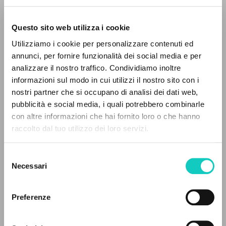
Questo sito web utilizza i cookie
Utilizziamo i cookie per personalizzare contenuti ed
annunci, per fornire funzionalità dei social media e per
analizzare il nostro traffico. Condividiamo inoltre
informazioni sul modo in cui utilizzi il nostro sito con i
Carbajosa Ignacio
Autor
nostri partner che si occupano di analisi dei dati web,
Giussani Luigi
Autor
pubblicità e social media, i quali potrebbero combinarle
EL PROYECTO
con altre informazioni che hai fornito loro o che hanno
Ediciones Encuentro
raccolto dal tuo utilizzo dei loro servizi.
Español
Este portal recoge y pone a disposición de los
2017
usuarios los textos de Luigi Giussani: casi 5000
Páginas: 8
Selezione
voces bibliográficas, textos íntegros en 5
Necessari
del
idiomas y líneas temáticas.
consenso
ÚLTIMA ACTUALIZACIÓN
Preferenze
09/02/2022
NAVEGA