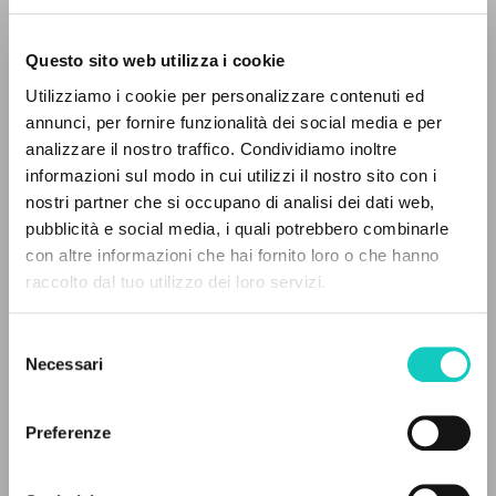
Questo sito web utilizza i cookie
BÚSQUEDA AVANZADA »
Utilizziamo i cookie per personalizzare contenuti ed
A
Z
annunci, per fornire funzionalità dei social media e per
analizzare il nostro traffico. Condividiamo inoltre
0
DOCUMENTOS ENCONTRADOS
informazioni sul modo in cui utilizzi il nostro sito con i
nostri partner che si occupano di analisi dei dati web,
pubblicità e social media, i quali potrebbero combinarle
Giussani Luigi
Autor
con altre informazioni che hai fornito loro o che hanno
Lobkowicz Nikolaus
Autor
raccolto dal tuo utilizzo dei loro servizi.
RESULTADOS SUCESIVOS
Fondo Editorial UCSS - Ediciones Encuentro
Selezione
Español
Necessari
del
2006
consenso
Páginas: 6
Preferenze
ÚLTIMA ACTUALIZACIÓN