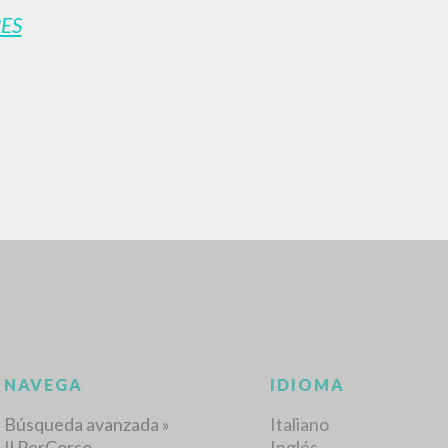
ES
BÚSQUEDA AVANZ
s resultados aún más precisos? Utilizar el
0
DOCUMENTOS ENCONTRADOS
Ver detalles por tipo
IDIOMA
AUTOR
AÑO
ACTI