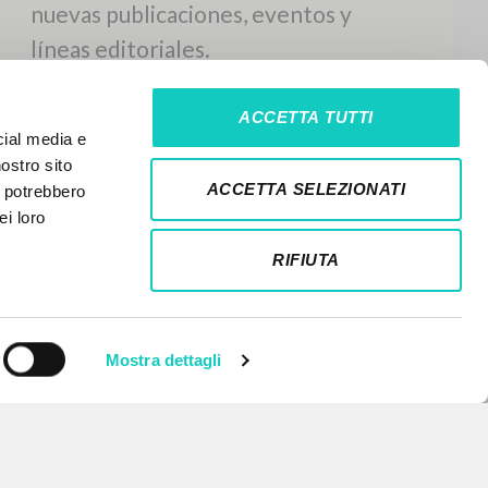
ACCETTA TUTTI
cial media e
nostro sito
ACCETTA SELEZIONATI
i potrebbero
ei loro
RIFIUTA
Mostra dettagli
NEWSLETTER
Recibe información actualizada de
nuevas publicaciones, eventos y
líneas editoriales.