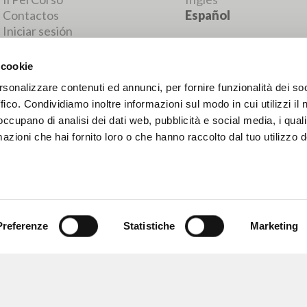
RESULTADOS SUCESIVOS
 cookie
rsonalizzare contenuti ed annunci, per fornire funzionalità dei so
ffico. Condividiamo inoltre informazioni sul modo in cui utilizzi il 
 occupano di analisi dei dati web, pubblicità e social media, i qual
azioni che hai fornito loro o che hanno raccolto dal tuo utilizzo d
Preferenze
Statistiche
Marketing
NAVEGA
IDIOMA
Búsqueda avanzada »
Italiano
Il PerCorso
Inglés
Contactos
Español