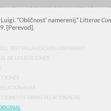
TORIALES
INFORMACIÓN PARA LA NAVEGACIÓN
A
 Luigi. “Obščnost’ namerenij.”
Litterae Co
9. [Perevod].
LUIGI
FULL TEXT EN LA EDICIÓN DISPONIBLE
IAL DE LAS EDICIONES
SSANI
S
CCIONÉS
scritti
RELACIONADAS
CIONES DE OBRAS RELACIONADAS
ORIGINAL