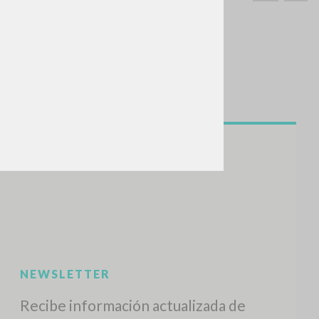
BUSCA
Frase exacta
ADA »
VIDADES RECIENTES
A
Z