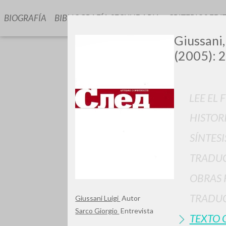
BIOGRAFÍA
BIBLIOGRAFÍA SECUNDARIA
CRITERIOS EDI
Giussani,
(2005): 2
LEE EL 
HISTOR
GIU
SÍNTESI
TRADU
OBRAS 
TRADUC
Giussani Luigi
Autor
Sarco Giorgio
Entrevista
TEXTO 