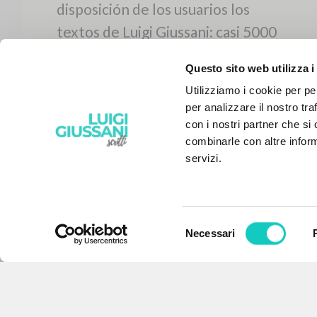
Questo sito web utilizza i
Utilizziamo i cookie per pe
per analizzare il nostro tra
con i nostri partner che si
combinarle con altre inform
servizi.
Selezione
Necessari
EL PROYECTO
del
consenso
Este portal recoge y pone a
disposición de los usuarios los
textos de Luigi Giussani: casi 5000