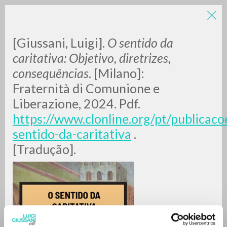
LUIGI
[Giussani, Luigi].
O sentido da
caritativa: Objetivo, diretrizes,
consequências
. [Milano]:
GIUSSANI
Fraternità di Comunione e
Liberazione, 2024. Pdf.
scritti
https://www.clonline.org/pt/publicacoe
sentido-da-caritativa
.
[Tradução].