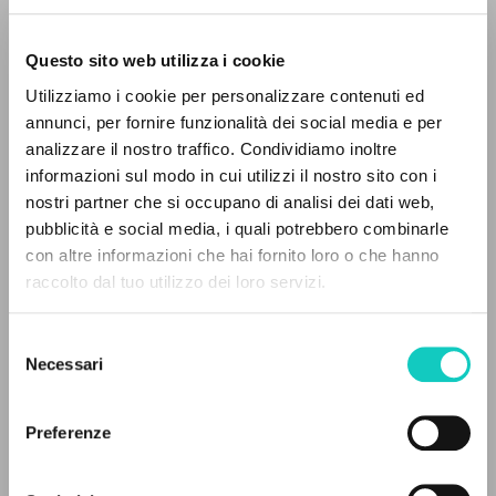
Questo sito web utilizza i cookie
BÚSQUEDA AVANZADA »
Utilizziamo i cookie per personalizzare contenuti ed
A
Z
annunci, per fornire funzionalità dei social media e per
analizzare il nostro traffico. Condividiamo inoltre
0
DOCUMENTOS ENCONTRADOS
informazioni sul modo in cui utilizzi il nostro sito con i
nostri partner che si occupano di analisi dei dati web,
pubblicità e social media, i quali potrebbero combinarle
con altre informazioni che hai fornito loro o che hanno
raccolto dal tuo utilizzo dei loro servizi.
RESULTADOS SUCESIVOS
Selezione
Necessari
del
Cruz Cláudio
Revisor
consenso
Giussani Luigi
Autor
Valentini Vando
Traductor
Preferenze
Fraternità di Comunione e Liberazione