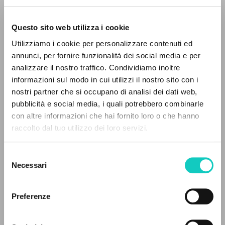
Questo sito web utilizza i cookie
Utilizziamo i cookie per personalizzare contenuti ed
annunci, per fornire funzionalità dei social media e per
analizzare il nostro traffico. Condividiamo inoltre
informazioni sul modo in cui utilizzi il nostro sito con i
Giussani Luigi
Autor
nostri partner che si occupano di analisi dei dati web,
Perez Juliana P.
Traductor
pubblicità e social media, i quali potrebbero combinarle
EL PROYECTO
con altre informazioni che hai fornito loro o che hanno
Portoghese BR
raccolto dal tuo utilizzo dei loro servizi.
Litterae Communionis-Passos edição brasileira
Este portal recoge y pone a disposición de los
2004
usuarios los textos de Luigi Giussani: casi 5000
Selezione
voces bibliográficas, textos íntegros en 5
Necessari
del
idiomas y líneas temáticas.
consenso
ÚLTIMA ACTUALIZACIÓN
Preferenze
11/07/2024
NAVEGA