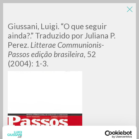
Giussani, Luigi. “O que seguir
ainda?.” Traduzido por Juliana P.
Perez.
Litterae Communionis-
Passos edição brasileira
, 52
(2004): 1-3.
BÚSQUEDA AVANZADA »
A
Z
0
DOCUMENTOS ENCONTRADOS
RESULTADOS SUCESIVOS