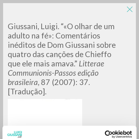
LUIGI
Giussani, Luigi. “«O olhar de um
adulto na fé»: Comentários
inéditos de Dom Giussani sobre
GIUSSANI
quatro das canções de Chieffo
que ele mais amava.”
Litterae
scritti
Communionis-Passos edição
brasileira
, 87 (2007): 37.
[Tradução].