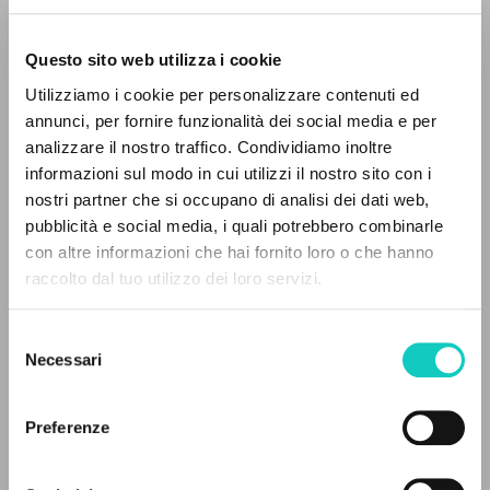
Questo sito web utilizza i cookie
BÚSQUEDA AVANZADA »
Utilizziamo i cookie per personalizzare contenuti ed
A
Z
annunci, per fornire funzionalità dei social media e per
analizzare il nostro traffico. Condividiamo inoltre
0
DOCUMENTOS ENCONTRADOS
informazioni sul modo in cui utilizzi il nostro sito con i
nostri partner che si occupano di analisi dei dati web,
pubblicità e social media, i quali potrebbero combinarle
con altre informazioni che hai fornito loro o che hanno
raccolto dal tuo utilizzo dei loro servizi.
Giussani Luigi
Autor
RESULTADOS SUCESIVOS
Portoghese BR
Selezione
Necessari
Litterae Communionis-Passos edição brasileira
del
2007
consenso
Páginas: 1
Preferenze