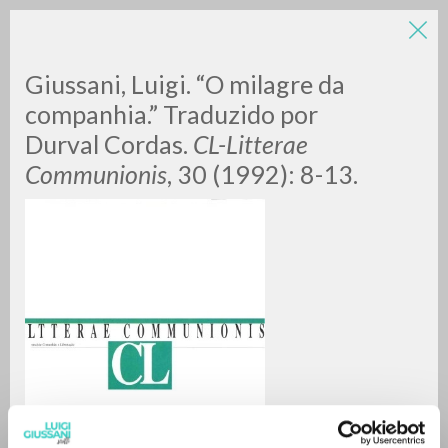
LUIGI
Giussani, Luigi. “O milagre da
companhia.” Traduzido por
Durval Cordas.
CL-Litterae
GIUSSANI
Communionis
, 30 (1992): 8-13.
scritti