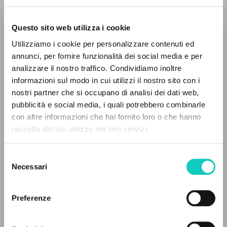
Questo sito web utilizza i cookie
BÚSQUEDA AVANZADA »
Utilizziamo i cookie per personalizzare contenuti ed
A
Z
annunci, per fornire funzionalità dei social media e per
analizzare il nostro traffico. Condividiamo inoltre
Cordas Durval
Traductor
0
DOCUMENTOS ENCONTRADOS
informazioni sul modo in cui utilizzi il nostro sito con i
Giussani Luigi
Autor
nostri partner che si occupano di analisi dei dati web,
pubblicità e social media, i quali potrebbero combinarle
Portoghese BR
con altre informazioni che hai fornito loro o che hanno
CL-Litterae Communionis
raccolto dal tuo utilizzo dei loro servizi.
1992
RESULTADOS SUCESIVOS
Páginas: 6
Selezione
Necessari
del
consenso
ÚLTIMA ACTUALIZACIÓN
31/07/2024
Preferenze