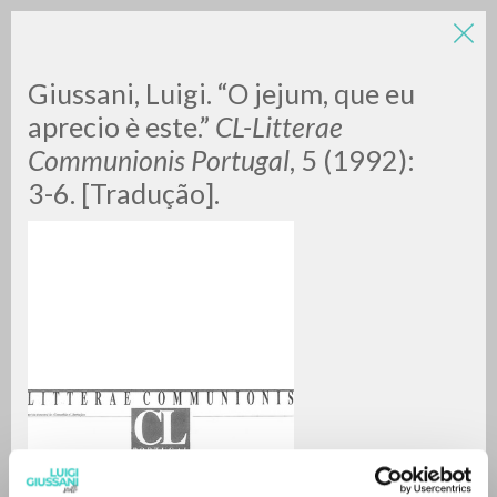
Giussani, Luigi. “O jejum, que eu
aprecio è este.”
CL-Litterae
Communionis Portugal
, 5 (1992):
3-6. [Tradução].
BÚSQUEDA AVANZADA »
A
Z
0
DOCUMENTOS ENCONTRADOS
RESULTADOS SUCESIVOS