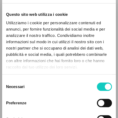
Questo sito web utilizza i cookie
Utilizziamo i cookie per personalizzare contenuti ed
annunci, per fornire funzionalità dei social media e per
analizzare il nostro traffico. Condividiamo inoltre
Giussani Luigi
Autor
informazioni sul modo in cui utilizzi il nostro sito con i
nostri partner che si occupano di analisi dei dati web,
Portugués
pubblicità e social media, i quali potrebbero combinarle
CL-Litterae Communionis Portugal
EL PROYECTO
con altre informazioni che hai fornito loro o che hanno
1992
raccolto dal tuo utilizzo dei loro servizi.
Páginas: 4
Este portal recoge y pone a disposición de los
usuarios los textos de Luigi Giussani: casi 5000
Selezione
voces bibliográficas, textos íntegros en 5
Necessari
del
idiomas y líneas temáticas.
consenso
ÚLTIMA ACTUALIZACIÓN
06/08/2024
Preferenze
NAVEGA