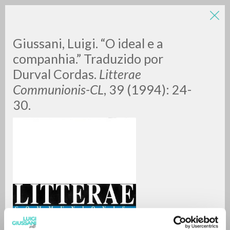
Giussani, Luigi. “O ideal e a
companhia.” Traduzido por
Durval Cordas.
Litterae
Communionis-CL
, 39 (1994): 24-
30.
BÚSQUEDA AVANZADA »
A
Z
0
DOCUMENTOS ENCONTRADOS
RESULTADOS SUCESIVOS