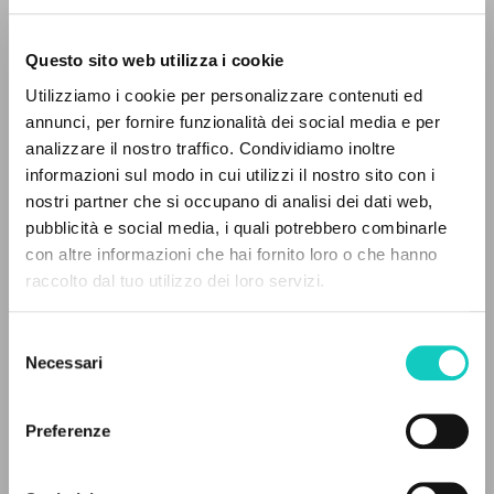
Questo sito web utilizza i cookie
Utilizziamo i cookie per personalizzare contenuti ed
annunci, per fornire funzionalità dei social media e per
analizzare il nostro traffico. Condividiamo inoltre
informazioni sul modo in cui utilizzi il nostro sito con i
Cordas Durval
Traductor
nostri partner che si occupano di analisi dei dati web,
Giussani Luigi
Autor
pubblicità e social media, i quali potrebbero combinarle
EL PROYECTO
con altre informazioni che hai fornito loro o che hanno
Portoghese BR
raccolto dal tuo utilizzo dei loro servizi.
Litterae Communionis-CL
Este portal recoge y pone a disposición de los
1994
usuarios los textos de Luigi Giussani: casi 5000
Páginas: 7
Selezione
voces bibliográficas, textos íntegros en 5
Necessari
del
idiomas y líneas temáticas.
consenso
Preferenze
ÚLTIMA ACTUALIZACIÓN
30/07/2024
NAVEGA