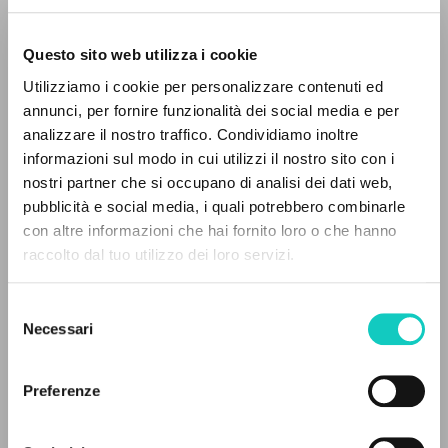
Questo sito web utilizza i cookie
BÚSQUEDA AVANZADA »
Utilizziamo i cookie per personalizzare contenuti ed
A
Z
annunci, per fornire funzionalità dei social media e per
analizzare il nostro traffico. Condividiamo inoltre
0
DOCUMENTOS ENCONTRADOS
informazioni sul modo in cui utilizzi il nostro sito con i
Cordas Durval
Traductor
nostri partner che si occupano di analisi dei dati web,
Giussani Luigi
Autor
pubblicità e social media, i quali potrebbero combinarle
con altre informazioni che hai fornito loro o che hanno
Portoghese BR
raccolto dal tuo utilizzo dei loro servizi.
RESULTADOS SUCESIVOS
Litterae Communionis-Passos
2001
Páginas: 8
Selezione
Necessari
del
consenso
Preferenze
ÚLTIMA ACTUALIZACIÓN
20/07/2024