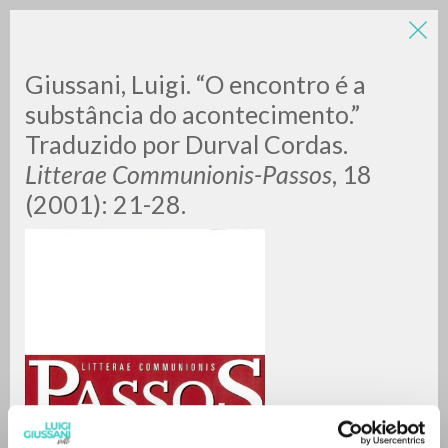
LUIGI
Giussani, Luigi. “O encontro é a
substância do acontecimento.”
Traduzido por Durval Cordas.
GIUSSANI
Litterae Communionis-Passos
, 18
(2001): 21-28.
scritti