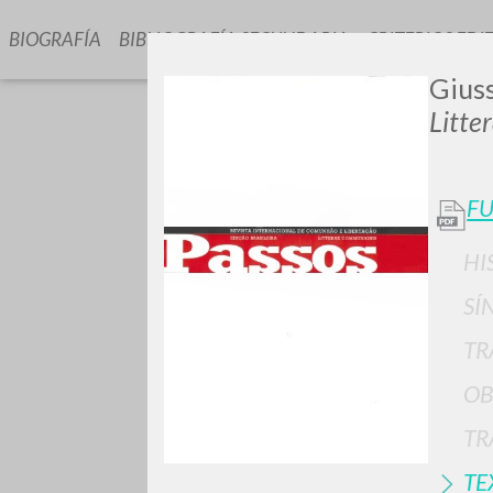
BIOGRAFÍA
BIBLIOGRAFÍA SECUNDARIA
CRITERIOS EDI
Giuss
Litte
FU
HI
GIU
SÍ
TR
OB
TR
TE