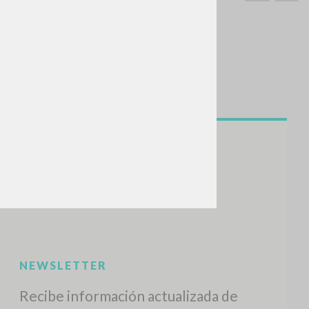
BUSCA
Frase exacta
ADA »
VIDADES RECIENTES
A
Z