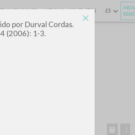
INIC
CTUALIZACIONES
NOTICIAS
CONTACTOS
ES
Y
SESI
zido por Durval Cordas.
74 (2006): 1-3.