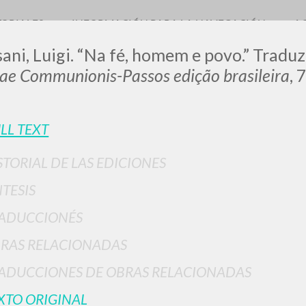
TORIALES
INFORMACIÓN PARA LA NAVEGACIÓN
A
ani, Luigi. “Na fé, homem e povo.” Tradu
rae Communionis-Passos edição brasileira
, 
LUIGI
LL TEXT
STORIAL DE LAS EDICIONES
SSANI
NTESIS
ADUCCIONÉS
scritti
RAS RELACIONADAS
ADUCCIONES DE OBRAS RELACIONADAS
XTO ORIGINAL