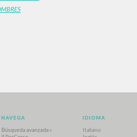
OMBRES
BÚSQUEDA AVANZ
s resultados aún más precisos? Utilizar el
0
DOCUMENTOS ENCONTRADOS
Ver detalles por tipo
IDIOMA
AUTOR
AÑO
ACTI