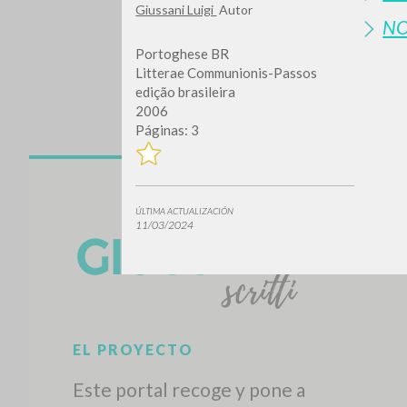
Giussani Luigi
Autor
N
Portoghese BR
Litterae Communionis-Passos
edição brasileira
2006
Páginas: 3
¿Quiere
ÚLTIMA ACTUALIZACIÓN
11/03/2024
TIPOLOGÍA