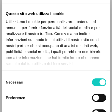
Questo sito web utilizza i cookie
Utilizziamo i cookie per personalizzare contenuti ed
annunci, per fornire funzionalità dei social media e per
EL PROYECTO
analizzare il nostro traffico. Condividiamo inoltre
informazioni sul modo in cui utilizzi il nostro sito con i
Este portal recoge y pone a disposición de los
nostri partner che si occupano di analisi dei dati web,
usuarios los textos de Luigi Giussani: casi 5000
pubblicità e social media, i quali potrebbero combinarle
voces bibliográficas, textos íntegros en 5
con altre informazioni che hai fornito loro o che hanno
idiomas y líneas temáticas.
raccolto dal tuo utilizzo dei loro servizi.
Selezione
Brague Remi
Autor
NAVEGA
Necessari
del
consenso
Búsqueda avanzada »
Cooperativa Editoriale Nuovo Mondo
Francés
Il PerCorso
Preferenze
1999
Contactos
Páginas: 10
Iniciar sesión