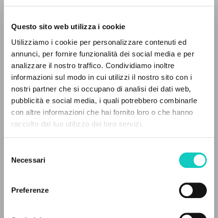
Questo sito web utilizza i cookie
BÚSQUEDA AVANZADA »
Utilizziamo i cookie per personalizzare contenuti ed
Giussani Luigi
Autor
A
Z
annunci, per fornire funzionalità dei social media e per
analizzare il nostro traffico. Condividiamo inoltre
Español
0
DOCUMENTOS ENCONTRADOS
informazioni sul modo in cui utilizzi il nostro sito con i
Comunión y Liberación
1989
nostri partner che si occupano di analisi dei dati web,
Páginas: 4
pubblicità e social media, i quali potrebbero combinarle
con altre informazioni che hai fornito loro o che hanno
raccolto dal tuo utilizzo dei loro servizi.
RESULTADOS SUCESIVOS
ÚLTIMA ACTUALIZACIÓN
09/09/2020
Selezione
Necessari
del
consenso
Preferenze
LEE EL FULL TEXT EN LA EDICIÓN
DISPONIBLE