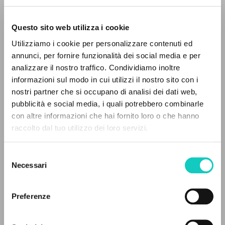
Questo sito web utilizza i cookie
Utilizziamo i cookie per personalizzare contenuti ed
annunci, per fornire funzionalità dei social media e per
EL PROYECTO
analizzare il nostro traffico. Condividiamo inoltre
Giussani Luigi
Autor
informazioni sul modo in cui utilizzi il nostro sito con i
Este portal recoge y pone a disposición de los
nostri partner che si occupano di analisi dei dati web,
Francés
usuarios los textos de Luigi Giussani: casi 5000
pubblicità e social media, i quali potrebbero combinarle
CL-Communion et Liberation
voces bibliográficas, textos íntegros en 5
con altre informazioni che hai fornito loro o che hanno
1990
idiomas y líneas temáticas.
Páginas: 7
raccolto dal tuo utilizzo dei loro servizi.
Selezione
NAVEGA
Necessari
del
ÚLTIMA ACTUALIZACIÓN
consenso
30/04/2020
Búsqueda avanzada »
Il PerCorso
Preferenze
Contactos
Iniciar sesión