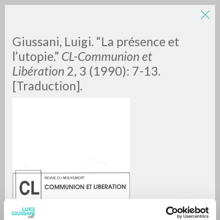
Giussani, Luigi. “La présence et
l’utopie.”
CL-Communion et
Libération
2, 3 (1990): 7-13.
[Traduction].
A
Z
0
DOCUMENTOS ENCONTRADOS
RESULTADOS SUCESIVOS