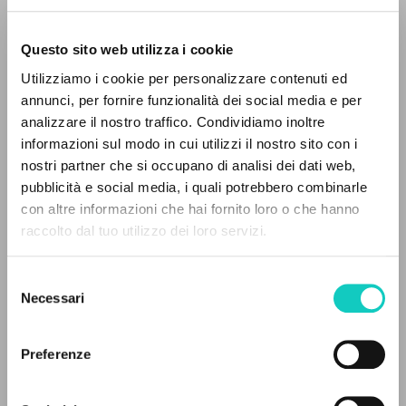
Questo sito web utilizza i cookie
Utilizziamo i cookie per personalizzare contenuti ed
Giussani Luigi
Autor
annunci, per fornire funzionalità dei social media e per
analizzare il nostro traffico. Condividiamo inoltre
Italiano
informazioni sul modo in cui utilizzi il nostro sito con i
Litterae Communionis-Tracce
2003
nostri partner che si occupano di analisi dei dati web,
Páginas: 2
pubblicità e social media, i quali potrebbero combinarle
EL PROYECTO
con altre informazioni che hai fornito loro o che hanno
raccolto dal tuo utilizzo dei loro servizi.
Este portal recoge y pone a disposición de los
usuarios los textos de Luigi Giussani: casi 5000
ÚLTIMA ACTUALIZACIÓN
10/01/2023
Selezione
voces bibliográficas, textos íntegros en 5
Necessari
del
idiomas y líneas temáticas.
consenso
Preferenze
FULL TEXT
NAVEGA