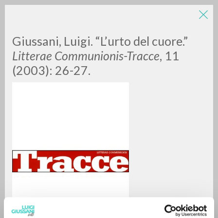
Giussani, Luigi. “L’urto del cuore.”
Litterae Communionis-Tracce
, 11
(2003): 26-27.
BÚSQUEDA AVANZADA »
A
Z
0
DOCUMENTOS ENCONTRADOS
RESULTADOS SUCESIVOS