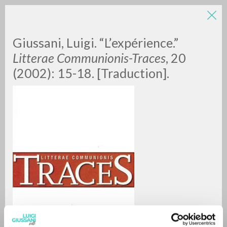
LUIGI
Giussani, Luigi. “L’expérience.”
Litterae Communionis-Traces
, 20
(2002): 15-18. [Traduction].
GIUSSANI
scritti