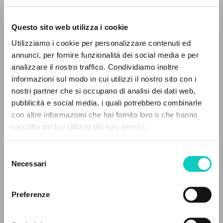
Questo sito web utilizza i cookie
BÚSQUEDA AVANZADA »
Utilizziamo i cookie per personalizzare contenuti ed
A
Z
annunci, per fornire funzionalità dei social media e per
Giussani Luigi
Autor
analizzare il nostro traffico. Condividiamo inoltre
0
DOCUMENTOS ENCONTRADOS
informazioni sul modo in cui utilizzi il nostro sito con i
Francés
Litterae Communionis-Traces
nostri partner che si occupano di analisi dei dati web,
2002
pubblicità e social media, i quali potrebbero combinarle
Páginas: 4
con altre informazioni che hai fornito loro o che hanno
raccolto dal tuo utilizzo dei loro servizi.
RESULTADOS SUCESIVOS
Selezione
ÚLTIMA ACTUALIZACIÓN
18/01/2024
Necessari
del
consenso
Preferenze
LEE EL FULL TEXT EN LA EDICIÓN
DISPONIBLE