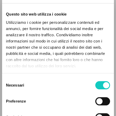
Questo sito web utilizza i cookie
BÚSQUEDA AVANZADA »
Giussani Luigi
Autor
Utilizziamo i cookie per personalizzare contenuti ed
A
Z
annunci, per fornire funzionalità dei social media e per
Italiano
analizzare il nostro traffico. Condividiamo inoltre
Fede e civiltà
0
DOCUMENTOS ENCONTRADOS
1961
informazioni sul modo in cui utilizzi il nostro sito con i
Páginas: 7
nostri partner che si occupano di analisi dei dati web,
pubblicità e social media, i quali potrebbero combinarle
con altre informazioni che hai fornito loro o che hanno
raccolto dal tuo utilizzo dei loro servizi.
RESULTADOS SUCESIVOS
ÚLTIMA ACTUALIZACIÓN
03/11/2022
Selezione
Necessari
del
consenso
LEE EL FULL TEXT EN LA EDICIÓN
Preferenze
DISPONIBLE