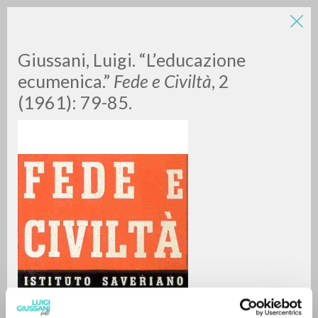
LUIGI
Giussani, Luigi. “L’educazione
ecumenica.”
Fede e Civiltà
, 2
(1961): 79-85.
GIUSSANI
scritti