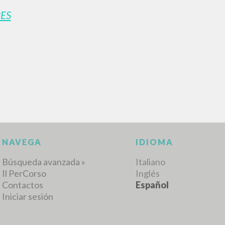
ES
NAVEGA
IDIOMA
Búsqueda avanzada »
Italiano
Il PerCorso
Inglés
Contactos
Español
Iniciar sesión