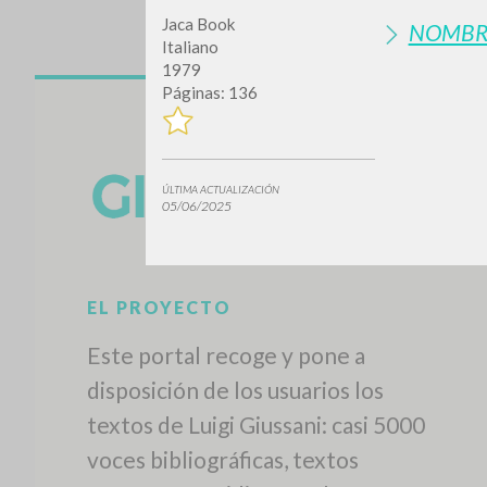
Jaca Book
NOMBR
Italiano
1979
Páginas: 136
ÚLTIMA ACTUALIZACIÓN
05/06/2025
EL PROYECTO
Este portal recoge y pone a
disposición de los usuarios los
textos de Luigi Giussani: casi 5000
voces bibliográficas, textos