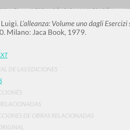
TORIALES
INFORMACIÓN PARA LA NAVEGACIÓN
A
 Luigi.
L’alleanza: Volume uno dagli Esercizi s
0. Milano: Jaca Book, 1979.
EXT
0
DOCUMENTOS ENCONTRADOS
IAL DE LAS EDICIONES
Ver detalles por tipo
S
IDIOMA
AUTOR
AÑO
ACTI
CCIONÉS
RELACIONADAS
CIONES DE OBRAS RELACIONADAS
ORIGINAL
RESULTADOS SUCESIVOS