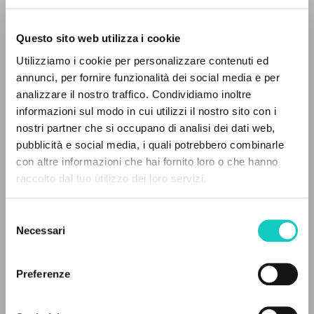
Questo sito web utilizza i cookie
BÚSQUEDA AVANZADA »
Utilizziamo i cookie per personalizzare contenuti ed
A
Z
annunci, per fornire funzionalità dei social media e per
analizzare il nostro traffico. Condividiamo inoltre
Giussani Luigi
Autor
0
DOCUMENTOS ENCONTRADOS
informazioni sul modo in cui utilizzi il nostro sito con i
nostri partner che si occupano di analisi dei dati web,
Ruso
pubblicità e social media, i quali potrebbero combinarle
Litterae Communionis-Sled
con altre informazioni che hai fornito loro o che hanno
2009
Páginas: 4
raccolto dal tuo utilizzo dei loro servizi.
RESULTADOS SUCESIVOS
Selezione
Necessari
del
ÚLTIMA ACTUALIZACIÓN
consenso
14/07/2020
Preferenze