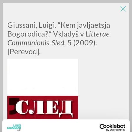
LUIGI
Giussani, Luigi. “Kem javljaetsja
Bogorodica?.” Vkladyš v
Litterae
Communionis-Sled
, 5 (2009).
GIUSSANI
[Perevod].
scritti