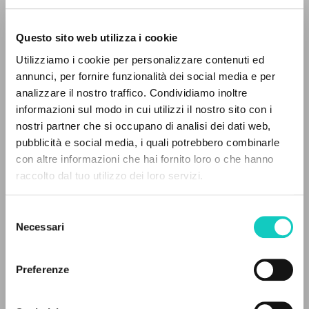
Questo sito web utilizza i cookie
BÚSQUEDA AVANZADA »
Utilizziamo i cookie per personalizzare contenuti ed
A
Z
annunci, per fornire funzionalità dei social media e per
analizzare il nostro traffico. Condividiamo inoltre
0
DOCUMENTOS ENCONTRADOS
Giussani Luigi
Autor
informazioni sul modo in cui utilizzi il nostro sito con i
nostri partner che si occupano di analisi dei dati web,
Inglés
pubblicità e social media, i quali potrebbero combinarle
Litterae Communionis Newsletter
con altre informazioni che hai fornito loro o che hanno
1996
raccolto dal tuo utilizzo dei loro servizi.
RESULTADOS SUCESIVOS
Páginas: 1
Selezione
Necessari
del
consenso
ÚLTIMA ACTUALIZACIÓN
02/07/2025
Preferenze