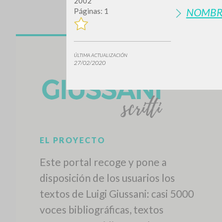
2002
NOMBR
Páginas: 1
ÚLTIMA ACTUALIZACIÓN
27/02/2020
EL PROYECTO
Este portal recoge y pone a
disposición de los usuarios los
textos de Luigi Giussani: casi 5000
voces bibliográficas, textos