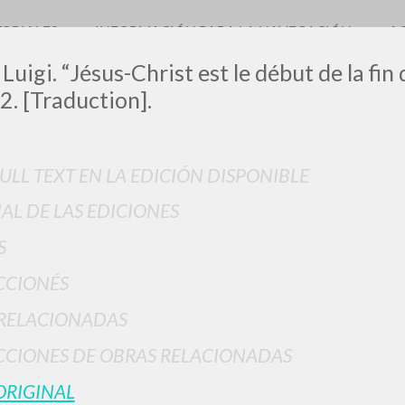
TORIALES
INFORMACIÓN PARA LA NAVEGACIÓN
A
 Luigi. “Jésus-Christ est le début de la fi
2. [Traduction].
0
DOCUMENTOS ENCONTRADOS
FULL TEXT EN LA EDICIÓN DISPONIBLE
IAL DE LAS EDICIONES
Ver detalles por tipo
S
IDIOMA
AUTOR
AÑO
ACTI
CCIONÉS
RELACIONADAS
CIONES DE OBRAS RELACIONADAS
ORIGINAL
RESULTADOS SUCESIVOS