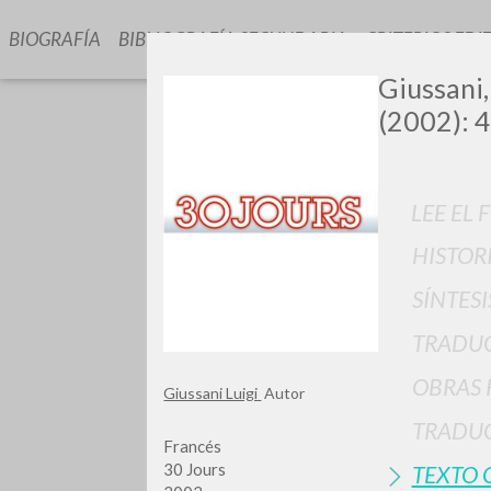
BIOGRAFÍA
BIBLIOGRAFÍA SECUNDARIA
CRITERIOS EDI
Giussani,
(2002): 4
LEE EL 
HISTOR
SÍNTESI
TIPOLOGÍA
TRADU
OBRAS 
Giussani Luigi
Autor
TRADUC
Francés
30 Jours
TEXTO 