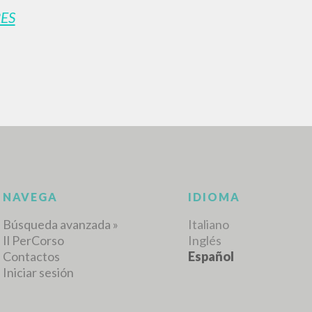
ES
NAVEGA
IDIOMA
Búsqueda avanzada »
Italiano
Il PerCorso
Inglés
Contactos
Español
Iniciar sesión