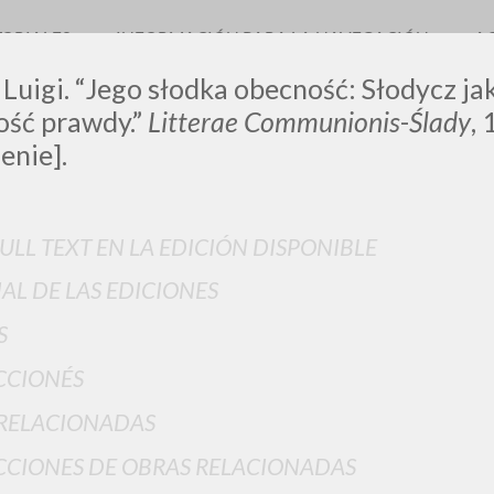
TORIALES
INFORMACIÓN PARA LA NAVEGACIÓN
A
 Luigi. “Jego słodka obecność: Słodycz j
ość prawdy.”
Litterae Communionis
-
Ślady
, 
enie].
LUIGI
FULL TEXT EN LA EDICIÓN DISPONIBLE
SSANI
IAL DE LAS EDICIONES
S
scritti
CCIONÉS
RELACIONADAS
CIONES DE OBRAS RELACIONADAS