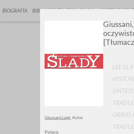
BIOGRAFÍA
BIBLIOGRAFÍA SECUNDARIA
CRITERIOS EDI
Giussani,
oczywist
[Tłumacz
LEE EL 
GIU
HISTOR
SÍNTESI
TRADU
OBRAS 
Giussani Luigi
Autor
TRADUC
Polaco