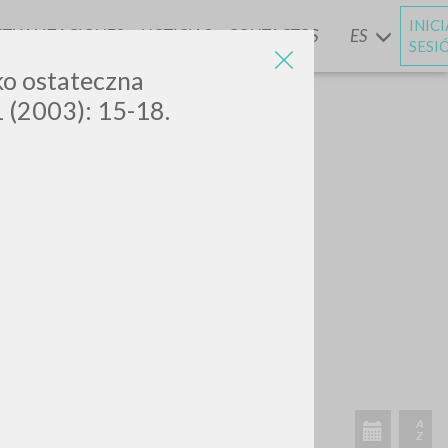
INIC
CTUALIZACIONES
NOTICIAS
CONTACTOS
ES
Y
SESI
ako ostateczna
1 (2003): 15-18.