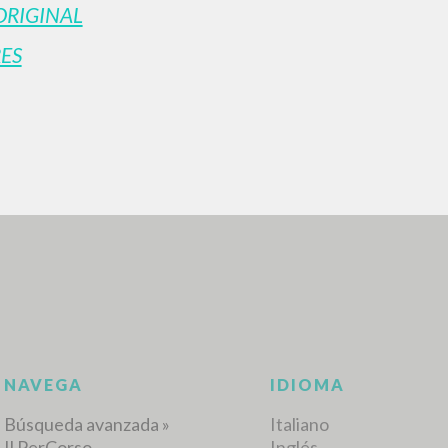
ORIGINAL
ES
BÚSQUEDA AVANZ
s resultados aún más precisos? Utilizar el
0
DOCUMENTOS ENCONTRADOS
Ver detalles por tipo
IDIOMA
AUTOR
AÑO
ACTI