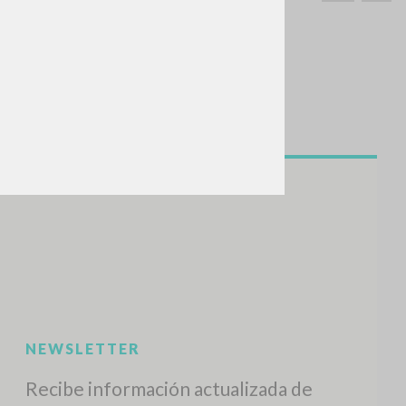
BUSCA
Frase exacta
ADA »
VIDADES RECIENTES
A
Z