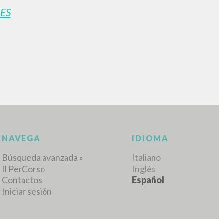
ES
RESULTADOS SUCESIVOS
NAVEGA
IDIOMA
Búsqueda avanzada »
Italiano
Il PerCorso
Inglés