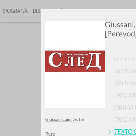
BIOGRAFÍA
BIBLIOGRAFÍA SECUNDARIA
CRITERIOS EDI
Giussani, 
[Perevod]
LEE EL 
HISTOR
¿Quiere
SÍNTESI
TRADU
OBRAS 
TIPOLOGÍA
TRADUC
Giussani Luigi
Autor
TEXTO 
Ruso