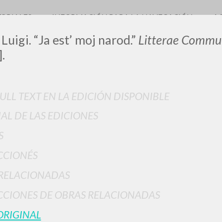
TORIALES
INFORMACIÓN PARA LA NAVEGACIÓN
A
Luigi. “Ja est’ moj narod.”
Litterae Commun
.
FULL TEXT EN LA EDICIÓN DISPONIBLE
IAL DE LAS EDICIONES
BÚSQUEDA AVANZ
s resultados aún más precisos? Utilizar el
S
0
DOCUMENTOS ENCONTRADOS
CCIONÉS
Ver detalles por tipo
RELACIONADAS
IDIOMA
AUTOR
AÑO
ACTI
CIONES DE OBRAS RELACIONADAS
ORIGINAL