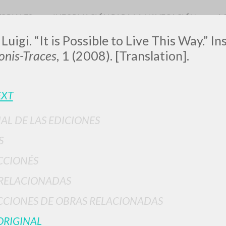
TORIALES
INFORMACIÓN PARA LA NAVEGACIÓN
A
Luigi. “It is Possible to Live This Way.” In
nis-Traces
, 1 (2008). [Translation].
LUIGI
EXT
IAL DE LAS EDICIONES
SSANI
S
CCIONÉS
scritti
RELACIONADAS
CIONES DE OBRAS RELACIONADAS
ORIGINAL