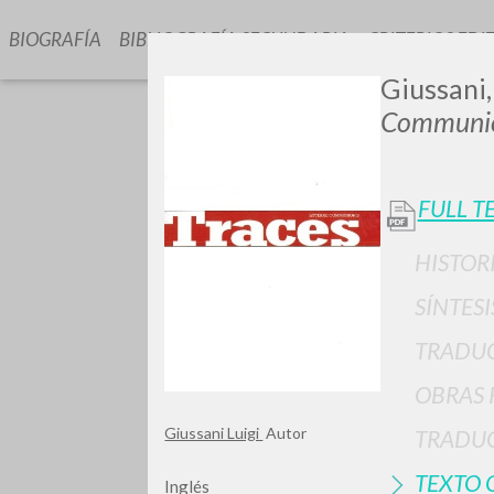
BIOGRAFÍA
BIBLIOGRAFÍA SECUNDARIA
CRITERIOS EDI
Giussani, 
Communio
FULL T
HISTOR
GIU
SÍNTESI
TRADU
OBRAS 
Giussani Luigi
Autor
TRADUC
TEXTO 
Inglés