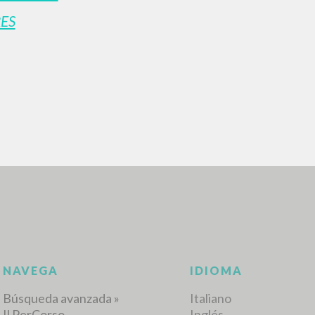
ES
BÚSQUEDA AVANZ
s resultados aún más precisos? Utilizar el
0
DOCUMENTOS ENCONTRADOS
Ver detalles por tipo
IDIOMA
AUTOR
AÑO
ACTI