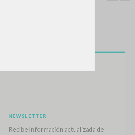
BUSCA
Frase exacta
ADA »
VIDADES RECIENTES
A
Z