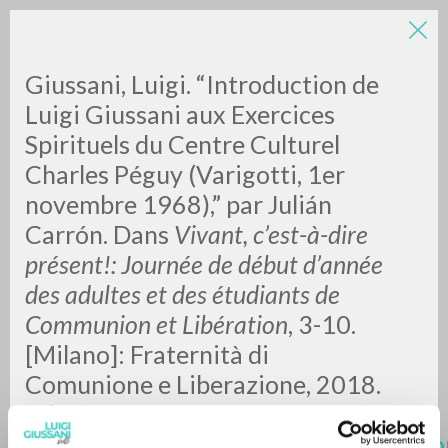
LUIGI
Giussani, Luigi. “Introduction de
Luigi Giussani aux Exercices
Spirituels du Centre Culturel
GIUSSANI
Charles Péguy (Varigotti, 1er
novembre 1968),” par Julián
scritti
Carrón. Dans
Vivant, c’est-à-dire
présent!: Journée de début d’année
des adultes et des étudiants de
Communion et Libération
, 3-10.
[Milano]: Fraternità di
Comunione e Liberazione, 2018.
Pdf.
https://www.clonline.org/fr/publicatio