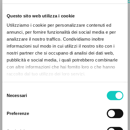
cest-a-dire-present
. [Traduction].
Questo sito web utilizza i cookie
BÚSQUEDA AVANZADA »
Utilizziamo i cookie per personalizzare contenuti ed
A
Z
annunci, per fornire funzionalità dei social media e per
analizzare il nostro traffico. Condividiamo inoltre
0
DOCUMENTOS ENCONTRADOS
informazioni sul modo in cui utilizzi il nostro sito con i
nostri partner che si occupano di analisi dei dati web,
pubblicità e social media, i quali potrebbero combinarle
con altre informazioni che hai fornito loro o che hanno
raccolto dal tuo utilizzo dei loro servizi.
RESULTADOS SUCESIVOS
Selezione
Necessari
del
consenso
Preferenze
Carrón Julián
Comisario y Autor