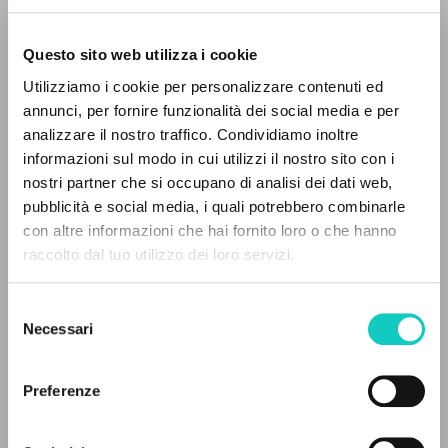
Questo sito web utilizza i cookie
Utilizziamo i cookie per personalizzare contenuti ed
annunci, per fornire funzionalità dei social media e per
analizzare il nostro traffico. Condividiamo inoltre
informazioni sul modo in cui utilizzi il nostro sito con i
nostri partner che si occupano di analisi dei dati web,
pubblicità e social media, i quali potrebbero combinarle
Giussani Luigi
Autor
EL PROYECTO
con altre informazioni che hai fornito loro o che hanno
raccolto dal tuo utilizzo dei loro servizi.
Este portal recoge y pone a disposición de los
Español
Litterae Communionis-Huellas
usuarios los textos de Luigi Giussani: casi 5000
Selezione
2004
voces bibliográficas, textos íntegros en 5
Necessari
del
Páginas: 2
idiomas y líneas temáticas.
consenso
Preferenze
NAVEGA
ÚLTIMA ACTUALIZACIÓN
25/01/2024