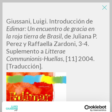
Giussani, Luigi. Introducción de
Edimar: Un encuentro de gracia en
la roja tierra de Brasil
, de Juliana P.
Perez y Raffaella Zardoni, 3-4.
Suplemento a
Litterae
Communionis-Huellas
, [11] 2004.
BÚSQUEDA AVANZADA »
[Traducción].
A
Z
0
DOCUMENTOS ENCONTRADOS
RESULTADOS SUCESIVOS