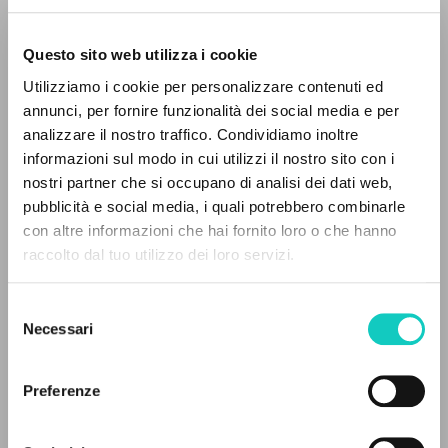
Questo sito web utilizza i cookie
Utilizziamo i cookie per personalizzare contenuti ed
annunci, per fornire funzionalità dei social media e per
Giussani Luigi
Autor
analizzare il nostro traffico. Condividiamo inoltre
informazioni sul modo in cui utilizzi il nostro sito con i
Italiano
nostri partner che si occupano di analisi dei dati web,
Litterae Communionis-Tracce
pubblicità e social media, i quali potrebbero combinarle
1995
EL PROYECTO
con altre informazioni che hai fornito loro o che hanno
Páginas: 16
raccolto dal tuo utilizzo dei loro servizi.
Este portal recoge y pone a disposición de los
usuarios los textos de Luigi Giussani: casi 5000
Selezione
voces bibliográficas, textos íntegros en 5
ÚLTIMA ACTUALIZACIÓN
Necessari
del
26/11/2018
idiomas y líneas temáticas.
consenso
Preferenze
NAVEGA
FULL TEXT