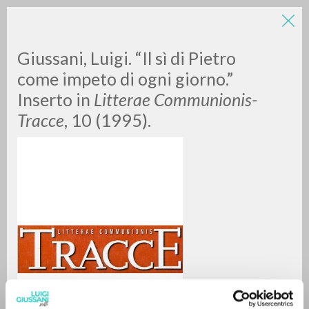
Giussani, Luigi. “Il sì di Pietro
come impeto di ogni giorno.”
Inserto in
Litterae Communionis-
Tracce
, 10 (1995).
BÚSQUEDA AVANZADA »
A
Z
0
DOCUMENTOS ENCONTRADOS
RESULTADOS SUCESIVOS