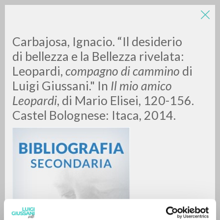
Carbajosa, Ignacio. “Il desiderio
di bellezza e la Bellezza rivelata:
Leopardi,
compagno di cammino
di
Luigi Giussani." In
Il mio amico
Leopardi
, di Mario Elisei, 120-156.
Castel Bolognese: Itaca, 2014.
BÚSQUEDA AVANZADA »
A
Z
0
DOCUMENTOS ENCONTRADOS
RESULTADOS SUCESIVOS