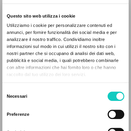
Questo sito web utilizza i cookie
Utilizziamo i cookie per personalizzare contenuti ed
annunci, per fornire funzionalità dei social media e per
analizzare il nostro traffico. Condividiamo inoltre
informazioni sul modo in cui utilizzi il nostro sito con i
nostri partner che si occupano di analisi dei dati web,
Carbajosa Ignacio
Autor
pubblicità e social media, i quali potrebbero combinarle
EL PROYECTO
con altre informazioni che hai fornito loro o che hanno
Itaca
raccolto dal tuo utilizzo dei loro servizi.
Italiano
Este portal recoge y pone a disposición de los
2014
usuarios los textos de Luigi Giussani: casi 5000
Selezione
voces bibliográficas, textos íntegros en 5
Necessari
del
idiomas y líneas temáticas.
consenso
ÚLTIMA ACTUALIZACIÓN
03/04/2024
Preferenze
NAVEGA