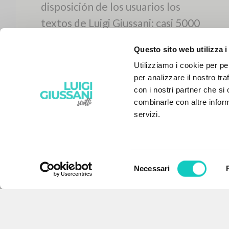
Questo sito web utilizza i
Utilizziamo i cookie per pe
per analizzare il nostro tra
con i nostri partner che si
combinarle con altre inform
servizi.
Selezione
Necessari
EL PROYECTO
del
consenso
Este portal recoge y pone a
disposición de los usuarios los
textos de Luigi Giussani: casi 5000