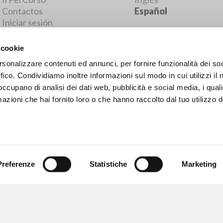
RESULTADOS SUCESIVOS
 cookie
rsonalizzare contenuti ed annunci, per fornire funzionalità dei so
ffico. Condividiamo inoltre informazioni sul modo in cui utilizzi il 
 occupano di analisi dei dati web, pubblicità e social media, i qual
azioni che hai fornito loro o che hanno raccolto dal tuo utilizzo d
Preferenze
Statistiche
Marketing
NAVEGA
IDIOMA
Búsqueda avanzada »
Italiano
Il PerCorso
Inglés
Contactos
Español