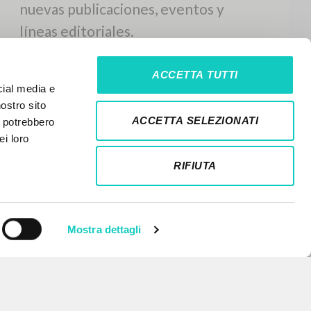
ACCETTA TUTTI
cial media e
nostro sito
ACCETTA SELEZIONATI
i potrebbero
ei loro
RIFIUTA
Mostra dettagli
NEWSLETTER
Recibe información actualizada de
nuevas publicaciones, eventos y
líneas editoriales.