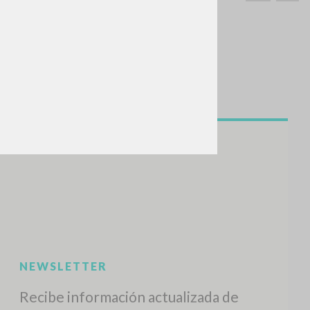
BUSCA
Frase exacta
ADA »
VIDADES RECIENTES
A
Z