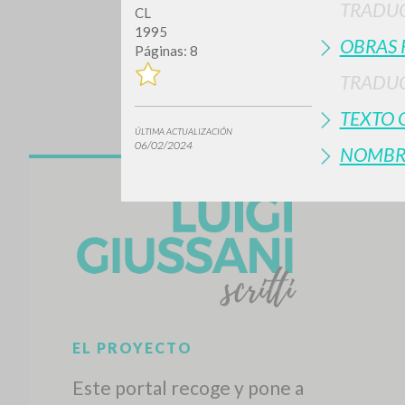
TRADU
CL
1995
OBRAS 
Páginas: 8
TRADUC
TEXTO 
ÚLTIMA ACTUALIZACIÓN
06/02/2024
NOMBR
¿Quiere
TIPOLOGÍA