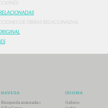
CCIONÉS
RELACIONADAS
CIONES DE OBRAS RELACIONADAS
ORIGINAL
ES
BÚSQUEDA AVANZ
s resultados aún más precisos? Utilizar el
0
DOCUMENTOS ENCONTRADOS
Ver detalles por tipo
IDIOMA
AUTOR
AÑO
ACTI