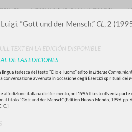
TORIALES
INFORMACIÓN PARA LA NAVEGACIÓN
A
 Luigi. “Gott und der Mensch.”
CL
, 2 (199
FULL TEXT EN LA EDICIÓN DISPONIBLE
LUIGI
IAL DE LAS EDICIONES
SSANI
 lingua tedesca del testo “Dio e l’uomo” edito in
Litterae Communioni
a conversazione avvenuta in occasione degli Esercizi spirituali dei
M
scritti
all’edizione italiana di riferimento, nel 1996 il testo diventa parte
n il titolo “Gott und der Mensch” (Edition Nuovo Mondo, 1996, pp. 6
. C.]
S