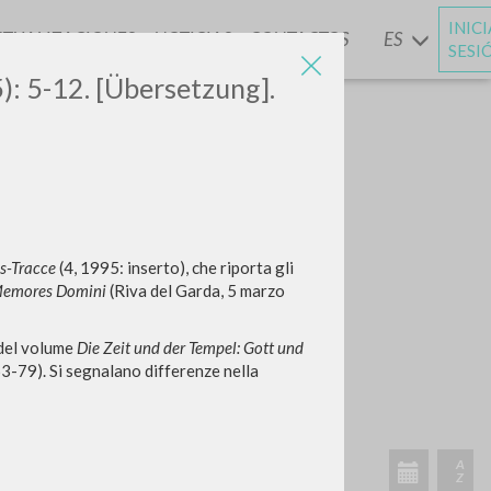
INIC
CTUALIZACIONES
NOTICIAS
CONTACTOS
ES
Y
SESI
5): 5-12. [Übersetzung].
s-Tracce
(4, 1995: inserto), che riporta gli
emores Domini
(Riva del Garda, 5 marzo
 del volume
Die Zeit und der Tempel: Gott und
3-79). Si segnalano differenze nella