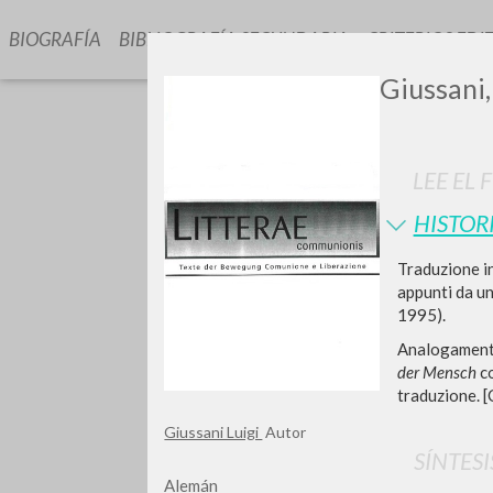
BIOGRAFÍA
BIBLIOGRAFÍA SECUNDARIA
CRITERIOS EDI
Giussani,
LEE EL 
HISTOR
GIU
Traduzione in
appunti da un
1995).
Analogamente 
der Mensch
co
traduzione. [C
Giussani Luigi
Autor
SÍNTESI
Alemán