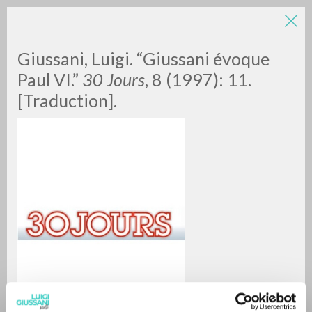
Giussani, Luigi. “Giussani évoque
Paul VI.”
30 Jours
, 8 (1997): 11.
[Traduction].
BÚSQUEDA AVANZADA »
A
Z
0
DOCUMENTOS ENCONTRADOS
RESULTADOS SUCESIVOS