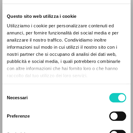
Questo sito web utilizza i cookie
Giussani Luigi
Autor
Utilizziamo i cookie per personalizzare contenuti ed
annunci, per fornire funzionalità dei social media e per
Francés
analizzare il nostro traffico. Condividiamo inoltre
30 Jours
1997
informazioni sul modo in cui utilizzi il nostro sito con i
Páginas: 1
nostri partner che si occupano di analisi dei dati web,
pubblicità e social media, i quali potrebbero combinarle
EL PROYECTO
con altre informazioni che hai fornito loro o che hanno
raccolto dal tuo utilizzo dei loro servizi.
Este portal recoge y pone a disposición de los
ÚLTIMA ACTUALIZACIÓN
31/03/2023
usuarios los textos de Luigi Giussani: casi 5000
Selezione
voces bibliográficas, textos íntegros en 5
Necessari
del
idiomas y líneas temáticas.
consenso
LEE EL FULL TEXT EN LA EDICIÓN
Preferenze
DISPONIBLE
NAVEGA
HISTORIAL DE LAS EDICIONES