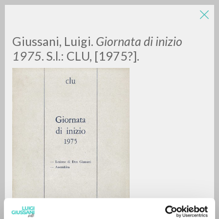
Giussani, Luigi.
Giornata di inizio
1975
. S.l.: CLU, [1975?].
BÚSQUEDA AVANZADA »
A
Z
0
DOCUMENTOS ENCONTRADOS
RESULTADOS SUCESIVOS