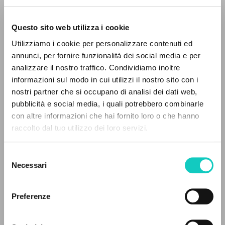
Questo sito web utilizza i cookie
Giussani Luigi
Autor
Utilizziamo i cookie per personalizzare contenuti ed
annunci, per fornire funzionalità dei social media e per
CLU
Italiano
analizzare il nostro traffico. Condividiamo inoltre
1975
informazioni sul modo in cui utilizzi il nostro sito con i
Páginas: 32
nostri partner che si occupano di analisi dei dati web,
pubblicità e social media, i quali potrebbero combinarle
EL PROYECTO
con altre informazioni che hai fornito loro o che hanno
raccolto dal tuo utilizzo dei loro servizi.
Este portal recoge y pone a disposición de los
ÚLTIMA ACTUALIZACIÓN
14/03/2025
usuarios los textos de Luigi Giussani: casi 5000
Selezione
voces bibliográficas, textos íntegros en 5
Necessari
del
idiomas y líneas temáticas.
consenso
LEE EL FULL TEXT EN LA EDICIÓN
Preferenze
DISPONIBLE
NAVEGA