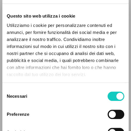
Questo sito web utilizza i cookie
Utilizziamo i cookie per personalizzare contenuti ed
Giussani Luigi
Autor
annunci, per fornire funzionalità dei social media e per
analizzare il nostro traffico. Condividiamo inoltre
Alemán
informazioni sul modo in cui utilizzi il nostro sito con i
30 Tage
nostri partner che si occupano di analisi dei dati web,
2003
pubblicità e social media, i quali potrebbero combinarle
Páginas: 1
EL PROYECTO
con altre informazioni che hai fornito loro o che hanno
raccolto dal tuo utilizzo dei loro servizi.
Este portal recoge y pone a disposición de los
usuarios los textos de Luigi Giussani: casi 5000
ÚLTIMA ACTUALIZACIÓN
Selezione
26/02/2020
voces bibliográficas, textos íntegros en 5
Necessari
del
idiomas y líneas temáticas.
consenso
Preferenze
LEE EL FULL TEXT EN LA EDICIÓN
NAVEGA
DISPONIBLE