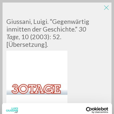
Giussani, Luigi. “Gegenwärtig
inmitten der Geschichte.”
30
Tage
, 10 (2003): 52.
[Übersetzung].
BÚSQUEDA AVANZADA »
A
Z
0
DOCUMENTOS ENCONTRADOS
RESULTADOS SUCESIVOS