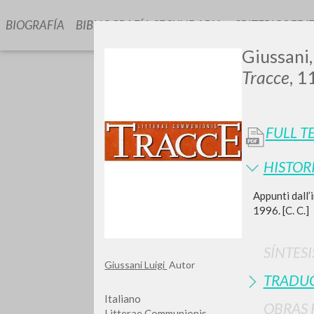
BIOGRAFÍA
BIBLIOGRAFÍA SECUNDARIA
CRITERIOS EDI
Giussani, 
Tracce
, 1
FULL T
HISTOR
GIU
Appunti dall’
1996. [C. C.]
SÍNTESI
Giussani Luigi
Autor
TRADU
Italiano
OBRAS 
Litterae Communionis-