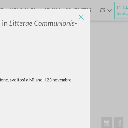
INIC
CTUALIZACIONES
NOTICIAS
CONTACTOS
ES
Y
SESI
o in
Litterae Communionis-
ione, svoltosi a Milano il 23 novembre