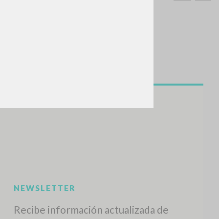
BUSCA
Frase exacta
ADA »
VIDADES RECIENTES
A
Z