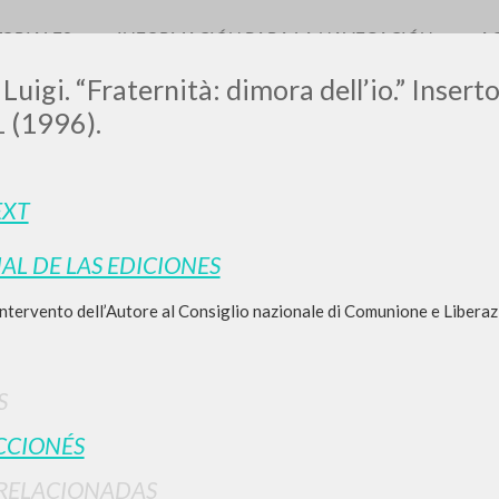
TORIALES
INFORMACIÓN PARA LA NAVEGACIÓN
A
Luigi. “Fraternità: dimora dell’io.” Insert
1 (1996).
LUIGI
EXT
IAL DE LAS EDICIONES
SSANI
intervento dell’Autore al Consiglio nazionale di Comunione e Liberaz
scritti
S
CCIONÉS
RELACIONADAS